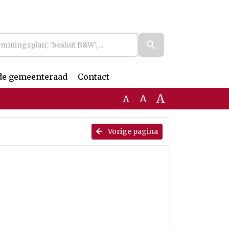
de gemeenteraad
Contact
A
A
A
Vorige pagina