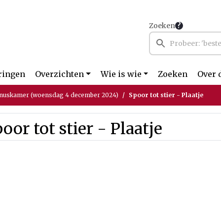
Zoeken
ringen
Overzichten
Wie is wie
Zoeken
Over 
nuskamer (woensdag 4 december 2024)
Spoor tot stier - Plaatje
oor tot stier - Plaatje