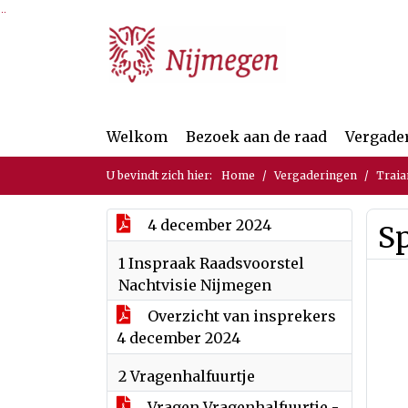
Ga naar de inhoud van deze pagina
Ga naar het zoeken
Ga naar het menu
Welkom
Bezoek aan de raad
Vergade
U bevindt zich hier:
Home
Vergaderingen
Traia
4 december 2024
Sp
1 Inspraak Raadsvoorstel
Nachtvisie Nijmegen
Overzicht van insprekers
4 december 2024
2 Vragenhalfuurtje
Vragen Vragenhalfuurtje -