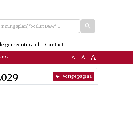
de gemeenteraad
Contact
A
A
A
-2029
2029
Vorige pagina