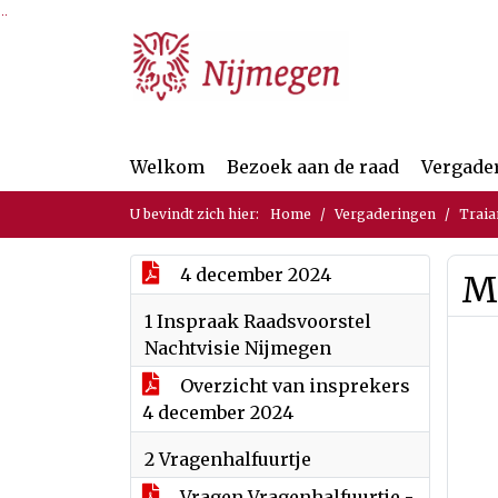
Ga naar de inhoud van deze pagina
Ga naar het zoeken
Ga naar het menu
Welkom
Bezoek aan de raad
Vergade
U bevindt zich hier:
Home
Vergaderingen
Traia
4 december 2024
M
1 Inspraak Raadsvoorstel
Nachtvisie Nijmegen
Overzicht van insprekers
4 december 2024
2 Vragenhalfuurtje
Vragen Vragenhalfuurtje -