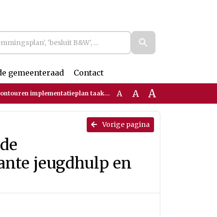
de gemeenteraad
Contact
A
A
A
lan taakstellende bestedingsruimtes voor ambulante jeugdhulp en ambulante Wmo
Vorige pagina
nde
ante jeugdhulp en