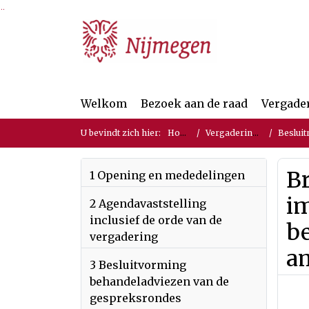
Ga naar de inhoud van deze pagina
Ga naar het zoeken
Ga naar het menu
Welkom
Bezoek aan de raad
Vergade
U bevindt zich hier:
Home
Vergaderingen
Besluit
Br
1 Opening en mededelingen
i
2 Agendavaststelling
inclusief de orde van de
b
vergadering
a
3 Besluitvorming
behandeladviezen van de
gespreksrondes