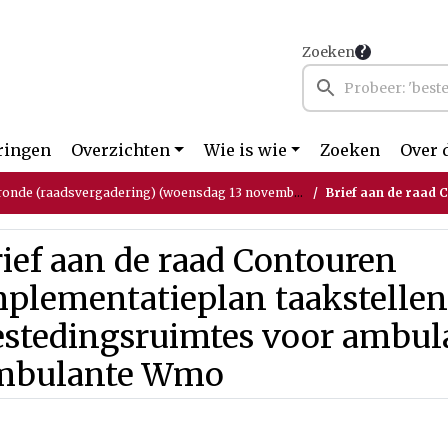
Zoeken
ringen
Overzichten
Wie is wie
Zoeken
Over 
ronde (raadsvergadering) (woensdag 13 november 2024)
Brief aan de raad Contouren implementatiep
ief aan de raad Contouren
mplementatieplan taakstelle
estedingsruimtes voor ambul
mbulante Wmo