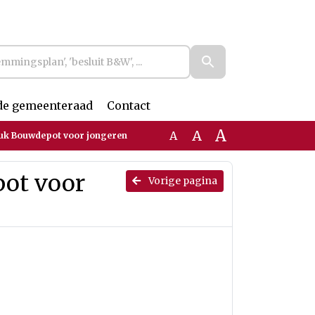
de gemeenteraad
Contact
A
A
A
tuk Bouwdepot voor jongeren
pot voor
Vorige pagina