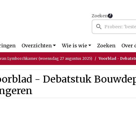
Zoeken
ringen
Overzichten
Wie is wie
Zoeken
Over 
 van Lymborchkamer (woensdag 27 augustus 2025)
Voorblad - Debats
oorblad - Debatstuk Bouwde
ongeren