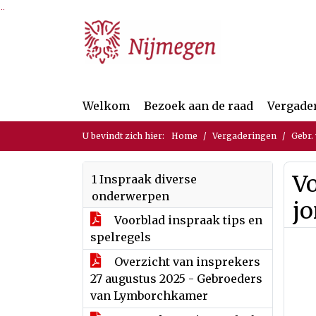
Ga naar de inhoud van deze pagina
Ga naar het zoeken
Ga naar het menu
Welkom
Bezoek aan de raad
Vergade
U bevindt zich hier:
Home
Vergaderingen
Gebr.
V
1 Inspraak diverse
onderwerpen
j
Voorblad inspraak tips en
spelregels
Overzicht van insprekers
27 augustus 2025 - Gebroeders
van Lymborchkamer