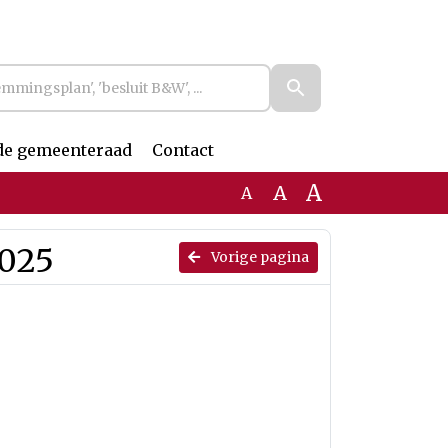
de gemeenteraad
Contact
A
A
A
2025
Vorige pagina