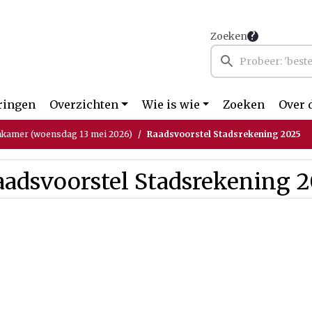
Zoeken
ringen
Overzichten
Wie is wie
Zoeken
Over 
kamer (woensdag 13 mei 2026)
Raadsvoorstel Stadsrekening 2025
aadsvoorstel Stadsrekening 