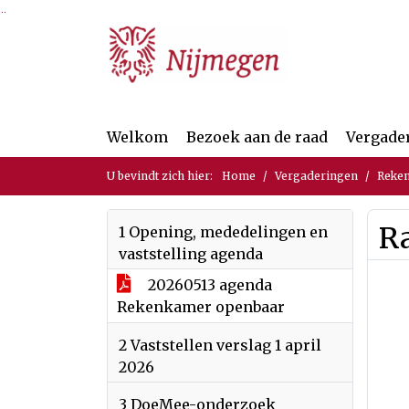
Ga naar de inhoud van deze pagina
Ga naar het zoeken
Ga naar het menu
Welkom
Bezoek aan de raad
Vergade
U bevindt zich hier:
Home
Vergaderingen
Reken
R
1 Opening, mededelingen en
vaststelling agenda
20260513 agenda
Rekenkamer openbaar
2 Vaststellen verslag 1 april
2026
3 DoeMee-onderzoek