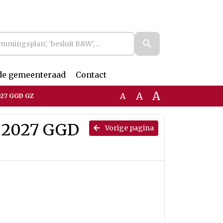
de gemeenteraad
Contact
A
A
A
027 GGD GZ
 2027 GGD
Vorige pagina