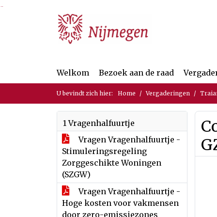
Ga naar de inhoud van deze pagina
Ga naar het zoeken
Ga naar het menu
Welkom
Bezoek aan de raad
Vergade
U bevindt zich hier:
Home
Vergaderingen
Traia
C
1 Vragenhalfuurtje
Vragen Vragenhalfuurtje -
G
Stimuleringsregeling
Zorggeschikte Woningen
(SZGW)
Vragen Vragenhalfuurtje -
Hoge kosten voor vakmensen
door zero-emissiezones