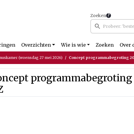
Zoeken
ringen
Overzichten
Wie is wie
Zoeken
Over 
nuskamer (woensdag 27 mei 2026)
Concept programmabegroting 2
oncept programmabegroting
Z