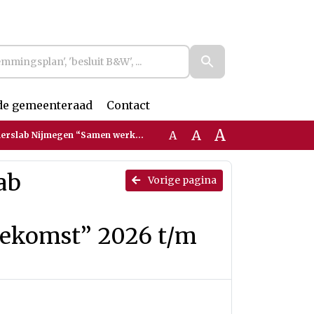
de gemeenteraad
Contact
A
A
A
rken aan Ondernemersvragen van de Toekomst” 2026 t/m 2028
ab
Vorige pagina
ekomst” 2026 t/m