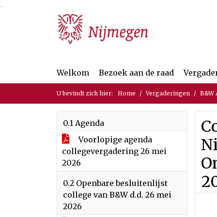
Ga naar de inhoud van deze pagina
Ga naar het zoeken
Ga naar het menu
Welkom
Bezoek aan de raad
Vergade
U bevindt zich hier:
Home
Vergaderingen
B&W A
C
0.1 Agenda
Voorlopige agenda
N
collegevergadering 26 mei
O
2026
2
0.2 Openbare besluitenlijst
college van B&W d.d. 26 mei
2026