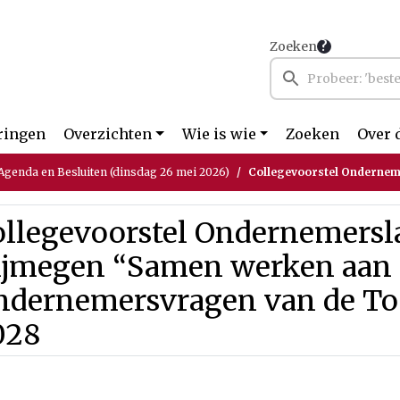
Zoeken
ringen
Overzichten
Wie is wie
Zoeken
Over 
genda en Besluiten (dinsdag 26 mei 2026)
Collegevoorstel Ondernemerslab Nijmegen “Samen we
ollegevoorstel Ondernemersl
ijmegen “Samen werken aan
ndernemersvragen van de To
028