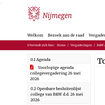
Ga naar de inhoud van deze pagina
Ga naar het zoeken
Ga naar het menu
Welkom
Bezoek aan de raad
Vergade
U bevindt zich hier:
Home
Vergaderingen
B&W A
T
0.1 Agenda
Voorlopige agenda
collegevergadering 26 mei
2026
0.2 Openbare besluitenlijst
college van B&W d.d. 26 mei
2026