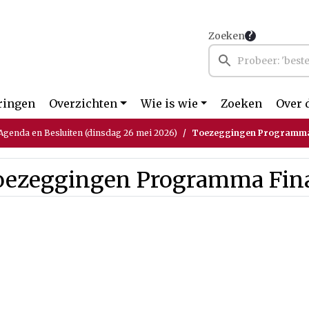
Zoeken
ringen
Overzichten
Wie is wie
Zoeken
Over 
genda en Besluiten (dinsdag 26 mei 2026)
Toezeggingen Programma
oezeggingen Programma Fin