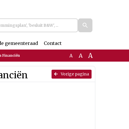
de gemeenteraad
Contact
A
A
A
 Financiën
anciën
Vorige pagina