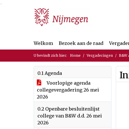
Ga naar de inhoud van deze pagina
Ga naar het zoeken
Ga naar het menu
Welkom
Bezoek aan de raad
Vergade
U bevindt zich hier:
Home
Vergaderingen
B&W A
In
0.1 Agenda
Voorlopige agenda
collegevergadering 26 mei
2026
0.2 Openbare besluitenlijst
college van B&W d.d. 26 mei
2026