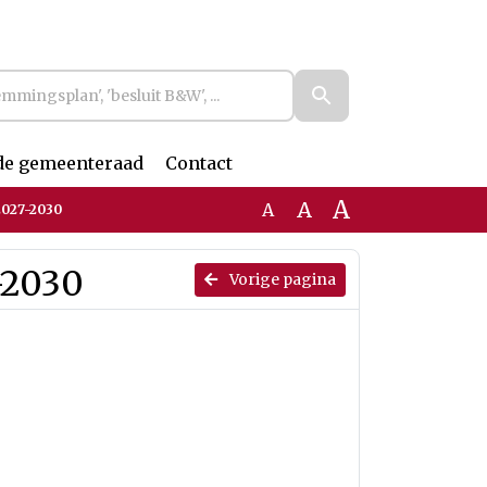
de gemeenteraad
Contact
A
A
A
2027-2030
-2030
Vorige pagina