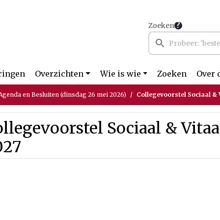
Zoeken
ringen
Overzichten
Wie is wie
Zoeken
Over 
genda en Besluiten (dinsdag 26 mei 2026)
Collegevoorstel Sociaal & 
llegevoorstel Sociaal & Vita
027