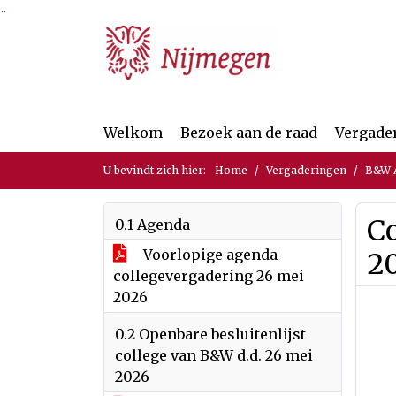
Ga naar de inhoud van deze pagina
Ga naar het zoeken
Ga naar het menu
Welkom
Bezoek aan de raad
Vergade
U bevindt zich hier:
Home
Vergaderingen
B&W A
Co
0.1 Agenda
Voorlopige agenda
2
collegevergadering 26 mei
2026
0.2 Openbare besluitenlijst
college van B&W d.d. 26 mei
2026