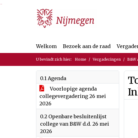
Ga naar de inhoud van deze pagina
Ga naar het zoeken
Ga naar het menu
Welkom
Bezoek aan de raad
Vergade
U bevindt zich hier:
Home
Vergaderingen
B&W A
T
0.1 Agenda
Voorlopige agenda
I
collegevergadering 26 mei
2026
0.2 Openbare besluitenlijst
college van B&W d.d. 26 mei
2026