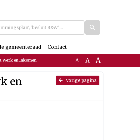
de gemeenteraad
Contact
A
A
A
 Werk en Inkomen
k en
Vorige pagina