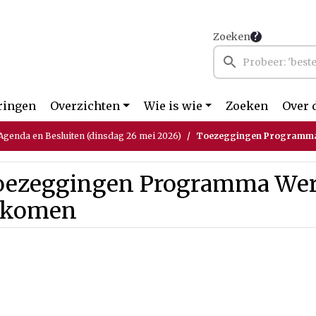
Zoeken
ringen
Overzichten
Wie is wie
Zoeken
Over 
genda en Besluiten (dinsdag 26 mei 2026)
Toezeggingen Programma
oezeggingen Programma Wer
nkomen