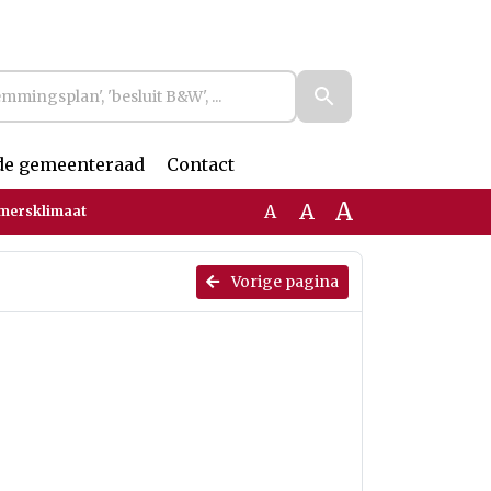
de gemeenteraad
Contact
A
A
A
mersklimaat
Vorige pagina