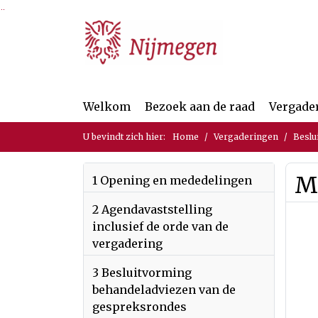
Ga naar de inhoud van deze pagina
Ga naar het zoeken
Ga naar het menu
Welkom
Bezoek aan de raad
Vergade
U bevindt zich hier:
Home
Vergaderingen
Beslu
M
1 Opening en mededelingen
2 Agendavaststelling
inclusief de orde van de
vergadering
3 Besluitvorming
behandeladviezen van de
gespreksrondes