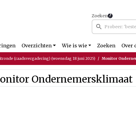
Zoeken
ringen
Overzichten
Wie is wie
Zoeken
Over 
itronde (raadsvergadering) (woensdag 18 juni 2025)
Monitor Onderne
onitor Ondernemersklimaat