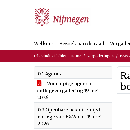
Ga naar de inhoud van deze pagina
Ga naar het zoeken
Ga naar het menu
Welkom
Bezoek aan de raad
Vergade
U bevindt zich hier:
Home
Vergaderingen
B&W A
R
0.1 Agenda
Voorlopige agenda
b
collegevergadering 19 mei
2026
0.2 Openbare besluitenlijst
college van B&W d.d. 19 mei
2026