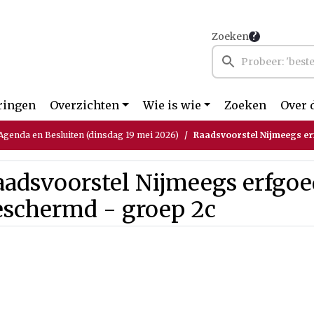
Zoeken
ringen
Overzichten
Wie is wie
Zoeken
Over 
genda en Besluiten (dinsdag 19 mei 2026)
Raadsvoorstel Nijmeegs e
aadsvoorstel Nijmeegs erfgoe
eschermd - groep 2c