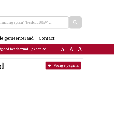
de gemeenteraad
Contact
A
A
A
rfgoed beschermd - groep 2c
d
Vorige pagina