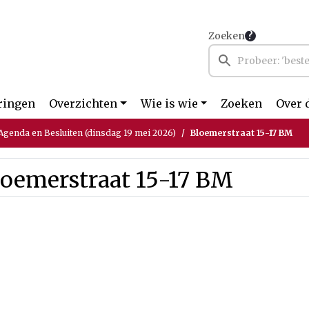
Zoeken
ringen
Overzichten
Wie is wie
Zoeken
Over 
genda en Besluiten (dinsdag 19 mei 2026)
Bloemerstraat 15-17 BM
loemerstraat 15-17 BM