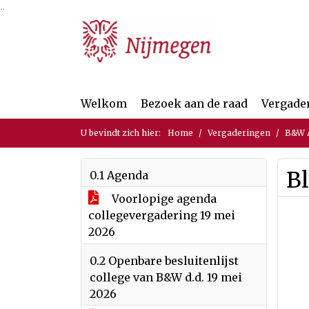
Ga naar de inhoud van deze pagina
Ga naar het zoeken
Ga naar het menu
Welkom
Bezoek aan de raad
Vergade
U bevindt zich hier:
Home
Vergaderingen
B&W A
B
0.1 Agenda
Voorlopige agenda
collegevergadering 19 mei
2026
0.2 Openbare besluitenlijst
college van B&W d.d. 19 mei
2026