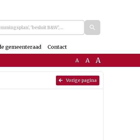
de gemeenteraad
Contact
A
A
A
Vorige pagina