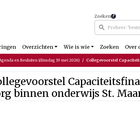
Zoeken
ringen
Overzichten
Wie is wie
Zoeken
Over 
genda en Besluiten (dinsdag 19 mei 2026)
Collegevoorstel Capaciteitsfinancieri
llegevoorstel Capaciteitsfin
rg binnen onderwijs St. Maa