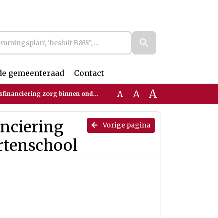
de gemeenteraad
Contact
A
A
A
ng zorg binnen onderwijs St. Maartenschool
anciering
Vorige pagina
rtenschool