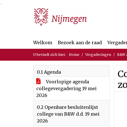
Ga naar de inhoud van deze pagina
Ga naar het zoeken
Ga naar het menu
Welkom
Bezoek aan de raad
Vergade
U bevindt zich hier:
Home
Vergaderingen
B&W A
Co
0.1 Agenda
Voorlopige agenda
zo
collegevergadering 19 mei
2026
0.2 Openbare besluitenlijst
college van B&W d.d. 19 mei
2026