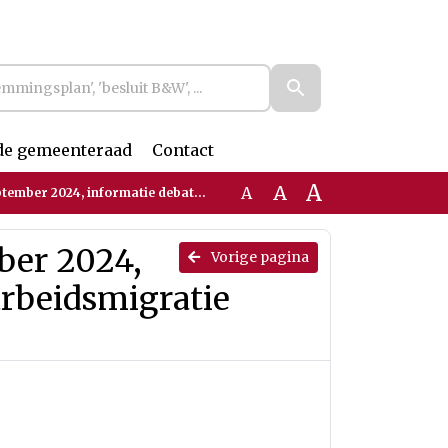
de gemeenteraad
Contact
A
A
A
tie debatstuk Visie op arbeidsmigratie (Geredigeerd)
ber 2024,
Vorige pagina
arbeidsmigratie