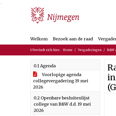
Ga naar de inhoud van deze pagina
Ga naar het zoeken
Ga naar het menu
Welkom
Bezoek aan de raad
Vergade
U bevindt zich hier:
Home
Vergaderingen
B&W A
Ra
0.1 Agenda
Voorlopige agenda
in
collegevergadering 19 mei
(G
2026
0.2 Openbare besluitenlijst
college van B&W d.d. 19 mei
2026