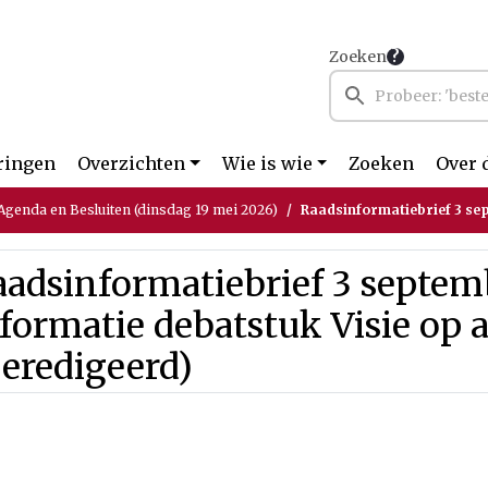
Zoeken
ringen
Overzichten
Wie is wie
Zoeken
Over 
genda en Besluiten (dinsdag 19 mei 2026)
Raadsinformatiebrief 3 september 2024, informa
adsinformatiebrief 3 septem
formatie debatstuk Visie op 
eredigeerd)