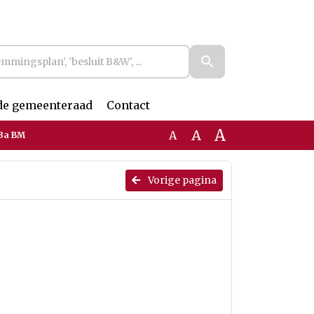
de gemeenteraad
Contact
A
A
A
23a BM
Vorige pagina