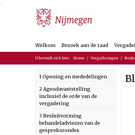
Ga naar de inhoud van deze pagina
Ga naar het zoeken
Ga naar het menu
Welkom
Bezoek aan de raad
Vergade
U bevindt zich hier:
Home
Vergaderingen
Beslu
B
1 Opening en mededelingen
2 Agendavaststelling
inclusief de orde van de
vergadering
3 Besluitvorming
behandeladviezen van de
gespreksrondes