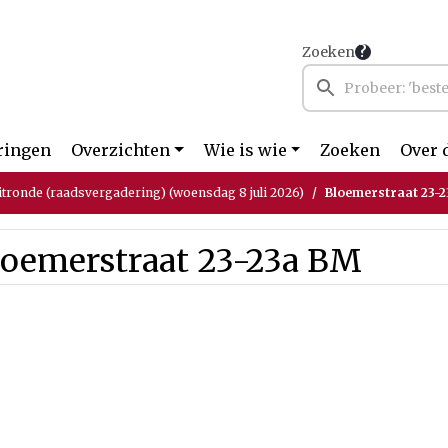
Zoeken
ringen
Overzichten
Wie is wie
Zoeken
Over 
itronde (raadsvergadering) (woensdag 8 juli 2026)
Bloemerstraat 23-
loemerstraat 23-23a BM