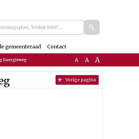
de gemeenteraad
Contact
A
A
A
ng Energieweg
eg
Vorige pagina