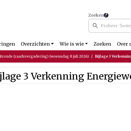
Zoeken
ringen
Overzichten
Wie is wie
Zoeken
Over 
itronde (raadsvergadering) (woensdag 8 juli 2026)
Bijlage 3 Verkenni
ijlage 3 Verkenning Energiew