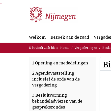
Ga naar de inhoud van deze pagina
Ga naar het zoeken
Ga naar het menu
Welkom
Bezoek aan de raad
Vergade
U bevindt zich hier:
Home
Vergaderingen
Beslu
B
1 Opening en mededelingen
2 Agendavaststelling
inclusief de orde van de
vergadering
3 Besluitvorming
behandeladviezen van de
gespreksrondes