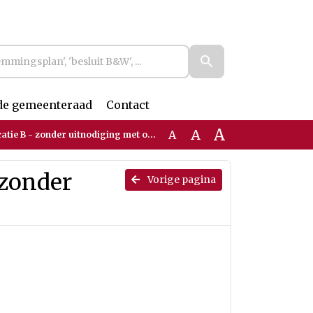
de gemeenteraad
Contact
A
A
A
ie B - zonder uitnodiging met opmaak
 zonder
Vorige pagina