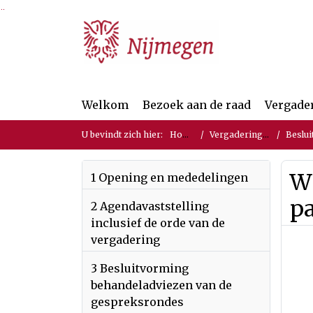
Ga naar de inhoud van deze pagina
Ga naar het zoeken
Ga naar het menu
Welkom
Bezoek aan de raad
Vergade
U bevindt zich hier:
Home
Vergaderingen
Beslui
W
1 Opening en mededelingen
pa
2 Agendavaststelling
inclusief de orde van de
vergadering
3 Besluitvorming
behandeladviezen van de
gespreksrondes