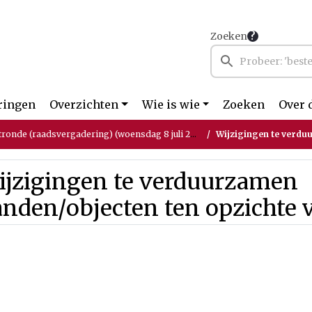
Zoeken
ringen
Overzichten
Wie is wie
Zoeken
Over 
tronde (raadsvergadering) (woensdag 8 juli 2026)
Wijzigingen te verduurzam
ijzigingen te verduurzamen
nden/objecten ten opzichte 