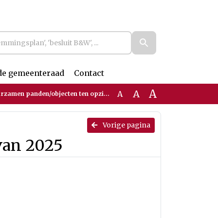
de gemeenteraad
Contact
A
A
A
en panden/objecten ten opzichte van 2025
Vorige pagina
van 2025