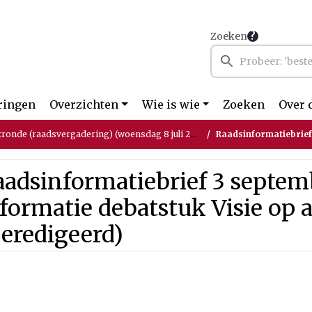
Zoeken
ringen
Overzichten
Wie is wie
Zoeken
Over 
tronde (raadsvergadering) (woensdag 8 juli 2026)
Raadsinformatiebrief 3 september 2024,
adsinformatiebrief 3 septem
formatie debatstuk Visie op 
eredigeerd)