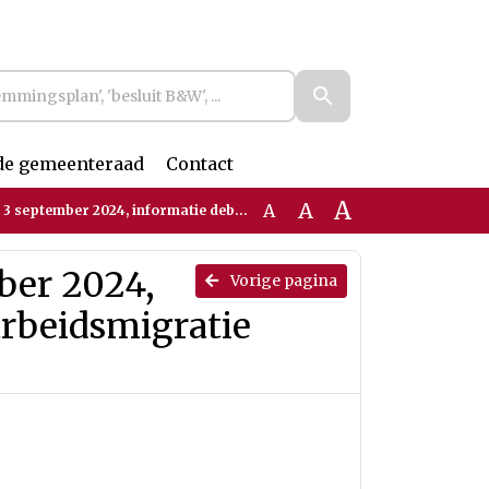
de gemeenteraad
Contact
A
A
A
 informatie debatstuk Visie op arbeidsmigratie (Geredigeerd)
ber 2024,
Vorige pagina
arbeidsmigratie