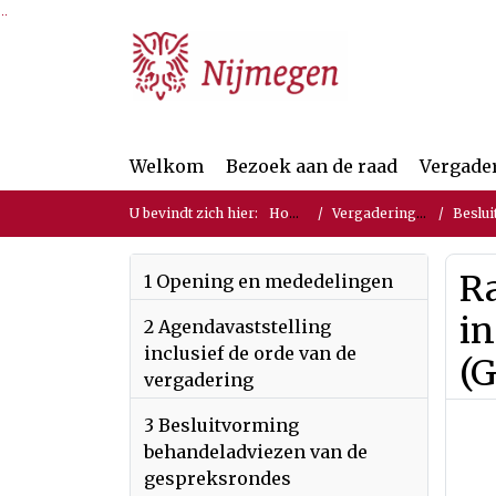
Ga naar de inhoud van deze pagina
Ga naar het zoeken
Ga naar het menu
Welkom
Bezoek aan de raad
Vergade
U bevindt zich hier:
Home
Vergaderingen
Beslui
Ra
1 Opening en mededelingen
in
2 Agendavaststelling
inclusief de orde van de
(G
vergadering
3 Besluitvorming
behandeladviezen van de
gespreksrondes