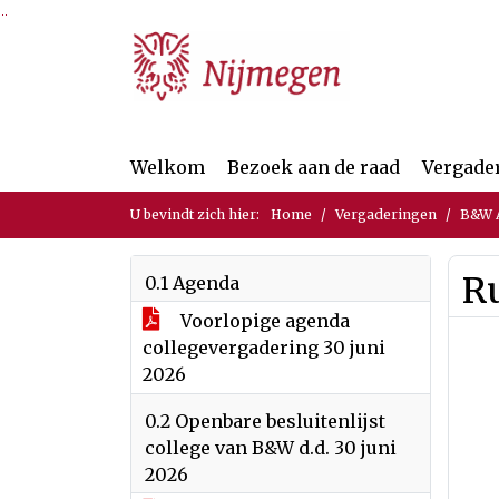
Ga naar de inhoud van deze pagina
Ga naar het zoeken
Ga naar het menu
Welkom
Bezoek aan de raad
Vergade
U bevindt zich hier:
Home
Vergaderingen
B&W A
R
0.1 Agenda
Voorlopige agenda
collegevergadering 30 juni
2026
0.2 Openbare besluitenlijst
college van B&W d.d. 30 juni
2026