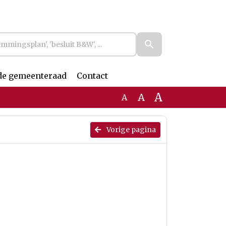
de gemeenteraad
Contact
A
A
A
Vorige pagina