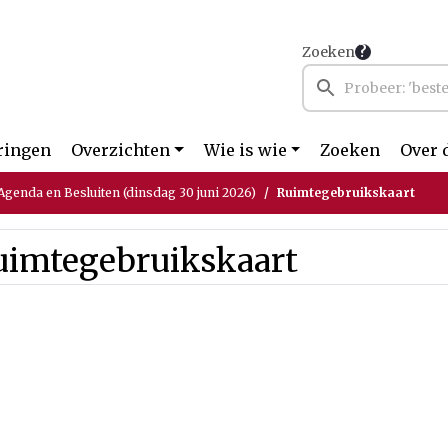
Zoeken
ringen
Overzichten
Wie is wie
Zoeken
Over 
genda en Besluiten (dinsdag 30 juni 2026)
Ruimtegebruikskaart
uimtegebruikskaart