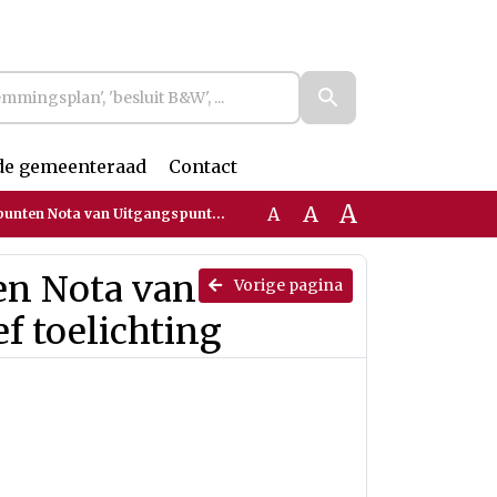
de gemeenteraad
Contact
A
A
A
 Uitgangspunten Deel II inclusief toelichting
en Nota van
Vorige pagina
f toelichting