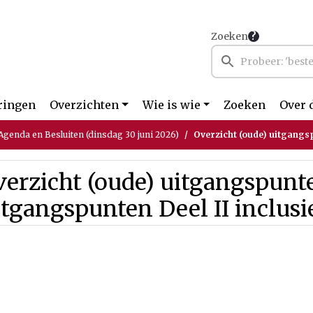
Zoeken
ringen
Overzichten
Wie is wie
Zoeken
Over 
genda en Besluiten (dinsdag 30 juni 2026)
Overzicht (oude) uitgangspunten Nota van
erzicht (oude) uitgangspunt
tgangspunten Deel II inclusie