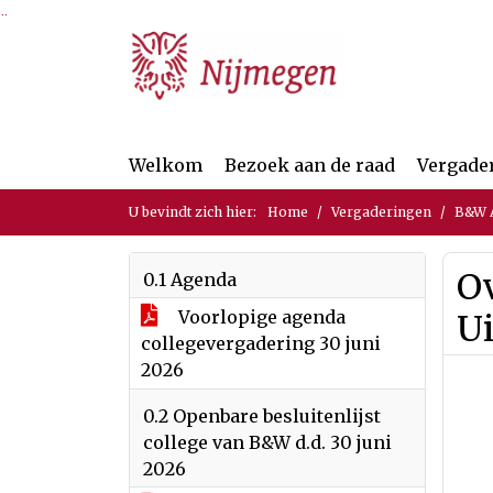
Ga naar de inhoud van deze pagina
Ga naar het zoeken
Ga naar het menu
Welkom
Bezoek aan de raad
Vergade
U bevindt zich hier:
Home
Vergaderingen
B&W A
Ov
0.1 Agenda
Voorlopige agenda
Ui
collegevergadering 30 juni
2026
0.2 Openbare besluitenlijst
college van B&W d.d. 30 juni
2026