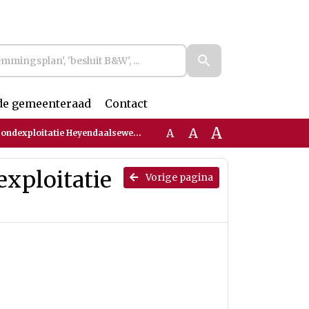
de gemeenteraad
Contact
A
A
A
exploitatie Heyendaalseweg 94-96
xploitatie
Vorige pagina