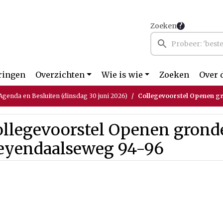
Zoeken
ringen
Overzichten
Wie is wie
Zoeken
Over 
genda en Besluiten (dinsdag 30 juni 2026)
Collegevoorstel Openen grond
llegevoorstel Openen gronde
eyendaalseweg 94-96