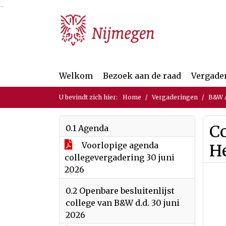
Ga naar de inhoud van deze pagina
Ga naar het zoeken
Ga naar het menu
Welkom
Bezoek aan de raad
Vergade
U bevindt zich hier:
Home
Vergaderingen
B&W A
Co
0.1 Agenda
Voorlopige agenda
H
collegevergadering 30 juni
2026
0.2 Openbare besluitenlijst
college van B&W d.d. 30 juni
2026