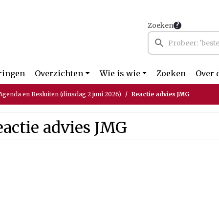
Zoeken
ringen
Overzichten
Wie is wie
Zoeken
Over 
genda en Besluiten (dinsdag 2 juni 2026)
Reactie advies JMG
actie advies JMG