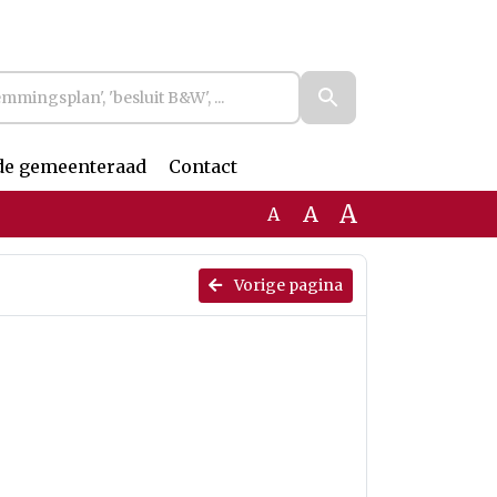
de gemeenteraad
Contact
A
A
A
Vorige pagina