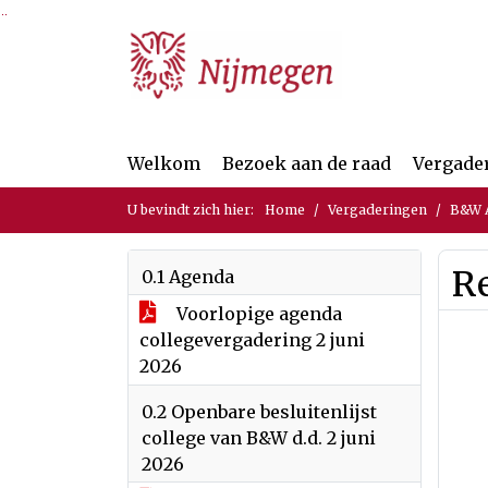
Ga naar de inhoud van deze pagina
Ga naar het zoeken
Ga naar het menu
Welkom
Bezoek aan de raad
Vergade
U bevindt zich hier:
Home
Vergaderingen
B&W A
Re
0.1 Agenda
Voorlopige agenda
collegevergadering 2 juni
2026
0.2 Openbare besluitenlijst
college van B&W d.d. 2 juni
2026