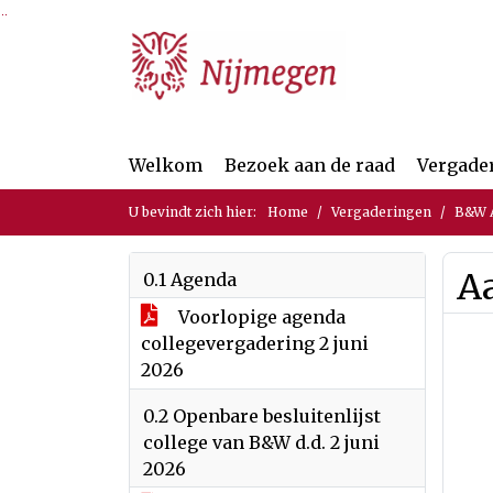
Ga naar de inhoud van deze pagina
Ga naar het zoeken
Ga naar het menu
Welkom
Bezoek aan de raad
Vergade
U bevindt zich hier:
Home
Vergaderingen
B&W A
A
0.1 Agenda
Voorlopige agenda
collegevergadering 2 juni
2026
0.2 Openbare besluitenlijst
college van B&W d.d. 2 juni
2026