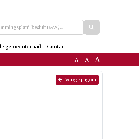
de gemeenteraad
Contact
A
A
A
Vorige pagina