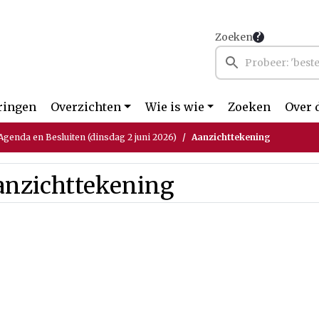
Zoeken
ringen
Overzichten
Wie is wie
Zoeken
Over 
genda en Besluiten (dinsdag 2 juni 2026)
Aanzichttekening
anzichttekening