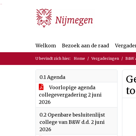
Ga naar de inhoud van deze pagina
Ga naar het zoeken
Ga naar het menu
Welkom
Bezoek aan de raad
Vergade
U bevindt zich hier:
Home
Vergaderingen
B&W A
G
0.1 Agenda
Voorlopige agenda
to
collegevergadering 2 juni
2026
0.2 Openbare besluitenlijst
college van B&W d.d. 2 juni
2026