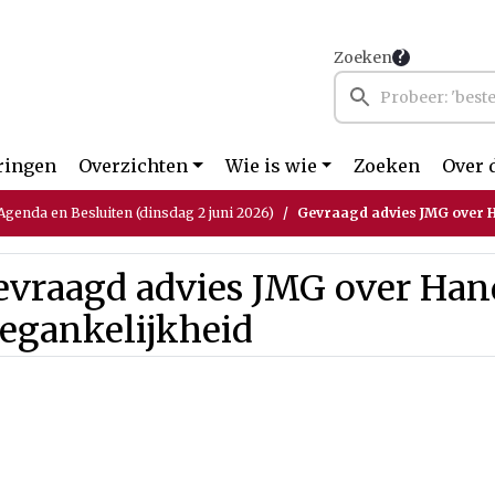
Zoeken
ringen
Overzichten
Wie is wie
Zoeken
Over 
genda en Besluiten (dinsdag 2 juni 2026)
Gevraagd advies JMG over 
evraagd advies JMG over Ha
egankelijkheid