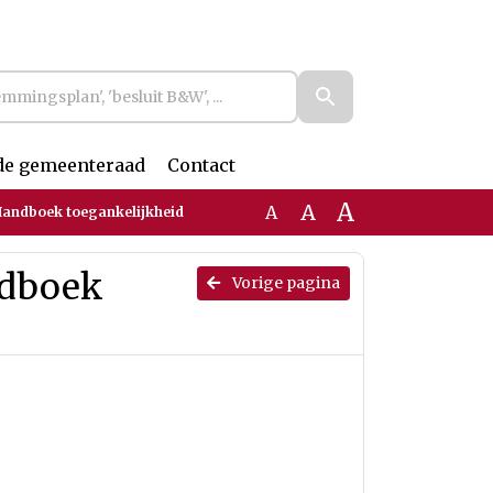
de gemeenteraad
Contact
A
A
A
Handboek toegankelijkheid
ndboek
Vorige pagina