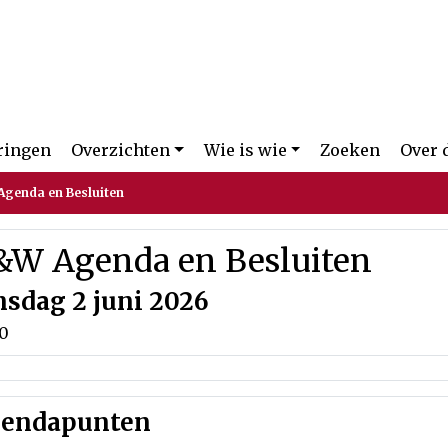
ringen
Overzichten
Wie is wie
Zoeken
Over 
genda en Besluiten
&W Agenda en Besluiten
nsdag 2 juni 2026
00
endapunten
.1
Agenda