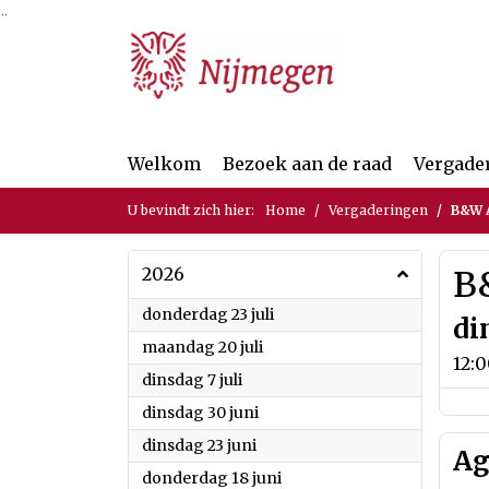
Ga naar de inhoud van deze pagina
Ga naar het zoeken
Ga naar het menu
Welkom
Bezoek aan de raad
Vergade
U bevindt zich hier:
Home
Vergaderingen
B&W A
2026
B
2026
donderdag 23 juli
di
2026
maandag 20 juli
12:
2026
dinsdag 7 juli
2026
dinsdag 30 juni
2026
dinsdag 23 juni
Ag
2026
donderdag 18 juni
0