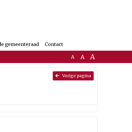
de gemeenteraad
Contact
A
A
A
Vorige pagina