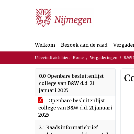
Ga naar de inhoud van deze pagina
Ga naar het zoeken
Ga naar het menu
Welkom
Bezoek aan de raad
Vergade
U bevindt zich hier:
Home
Vergaderingen
B&W B
C
0.0 Openbare besluitenlijst
college van B&W d.d. 21
januari 2025
Openbare besluitenlijst
college van B&W d.d. 21 januari
2025
2.1 Raadsinformatiebrief