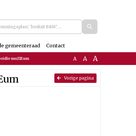
de gemeenteraad
Contact
A
A
A
bsidie muZIEum
IEum
Vorige pagina