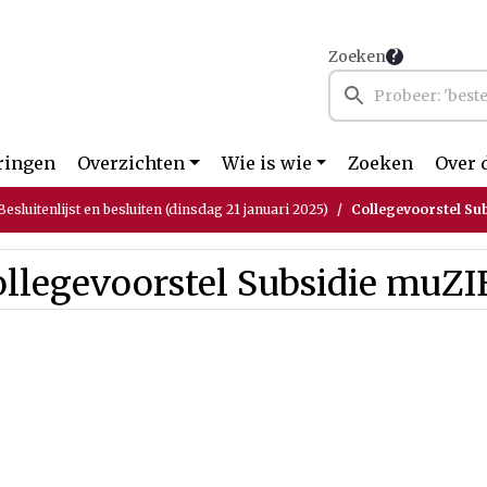
Zoeken
ringen
Overzichten
Wie is wie
Zoeken
Over 
esluitenlijst en besluiten (dinsdag 21 januari 2025)
Collegevoorstel Su
ollegevoorstel Subsidie muZ