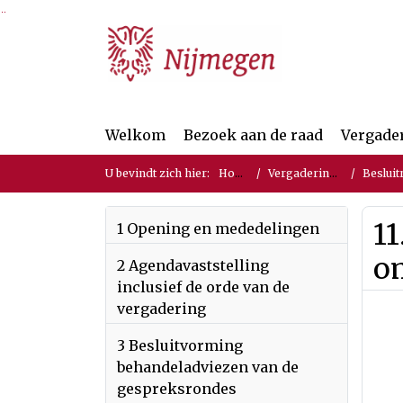
Ga naar de inhoud van deze pagina
Ga naar het zoeken
Ga naar het menu
Welkom
Bezoek aan de raad
Vergade
U bevindt zich hier:
Home
Vergaderingen
Besluit
11
1 Opening en mededelingen
o
2 Agendavaststelling
inclusief de orde van de
vergadering
3 Besluitvorming
behandeladviezen van de
gespreksrondes