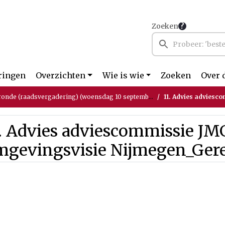
Zoeken
ringen
Overzichten
Wie is wie
Zoeken
Over 
ronde (raadsvergadering) (woensdag 10 september 2025)
11. Advies adviescommiss
. Advies adviescommissie JM
mgevingsvisie Nijmegen_Ger