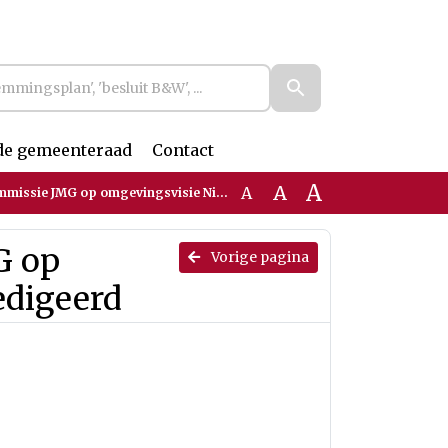
de gemeenteraad
Contact
A
A
A
ie JMG op omgevingsvisie Nijmegen_Geredigeerd
G op
Vorige pagina
edigeerd