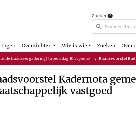
Zoeken
ringen
Overzichten
Wie is wie
Zoeken
Over 
ronde (raadsvergadering) (woensdag 10 september 2025)
Raadsvoorstel Kadernot
aadsvoorstel Kadernota geme
aatschappelijk vastgoed