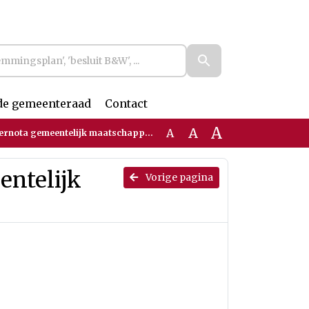
de gemeenteraad
Contact
A
A
A
a gemeentelijk maatschappelijk vastgoed
entelijk
Vorige pagina