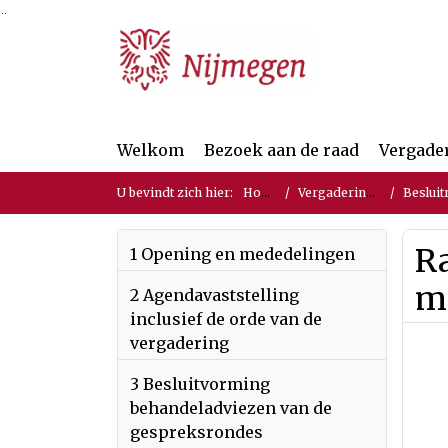
Ga naar de inhoud van deze pagina
Ga naar het zoeken
Ga naar het menu
Welkom
Bezoek aan de raad
Vergade
U bevindt zich hier:
Home
Vergaderingen
Besluit
R
1 Opening en mededelingen
m
2 Agendavaststelling
inclusief de orde van de
vergadering
3 Besluitvorming
behandeladviezen van de
gespreksrondes