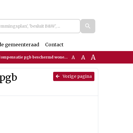
de gemeenteraad
Contact
A
A
A
ompensatie pgb beschermd wonen 2025
 pgb
Vorige pagina