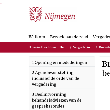
Ga naar de inhoud van deze pagina
Ga naar het zoeken
Ga naar het menu
Welkom
Bezoek aan de raad
Vergade
U bevindt zich hier:
Home
Vergaderingen
Besluit
Br
1 Opening en mededelingen
b
2 Agendavaststelling
inclusief de orde van de
vergadering
3 Besluitvorming
behandeladviezen van de
gespreksrondes