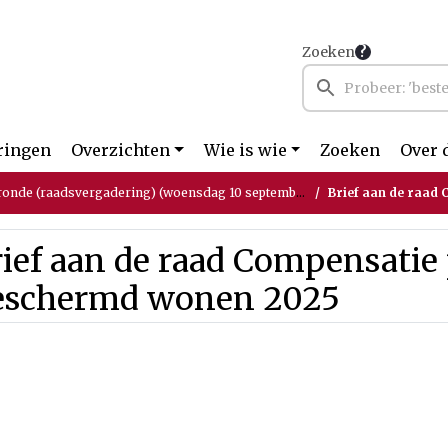
Zoeken
ringen
Overzichten
Wie is wie
Zoeken
Over 
ronde (raadsvergadering) (woensdag 10 september 2025)
Brief aan de raad C
ief aan de raad Compensatie
eschermd wonen 2025