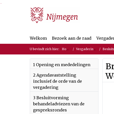
Ga naar de inhoud van deze pagina
Ga naar het zoeken
Ga naar het menu
Welkom
Bezoek aan de raad
Vergade
U bevindt zich hier:
Home
Vergaderingen
Besluit
B
1 Opening en mededelingen
W
2 Agendavaststelling
inclusief de orde van de
vergadering
3 Besluitvorming
behandeladviezen van de
gespreksrondes