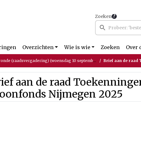
Zoeken
ringen
Overzichten
Wie is wie
Zoeken
Over 
ronde (raadsvergadering) (woensdag 10 september 2025)
Brief aan de raad T
rief aan de raad Toekenninge
oonfonds Nijmegen 2025