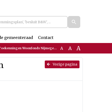
de gemeenteraad
Contact
A
A
A
oekenningen Woonfonds Nijmegen 2025
n
Vorige pagina