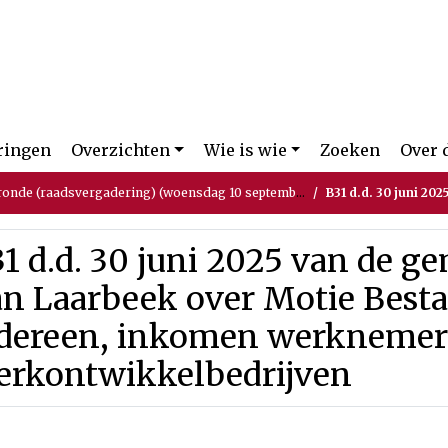
ringen
Overzichten
Wie is wie
Zoeken
Over 
ronde (raadsvergadering) (woensdag 10 september 2025)
B31 d.d. 30 juni 2025 van de gemeenteraad van Laar
1 d.d. 30 juni 2025 van de g
an Laarbeek over Motie Best
edereen, inkomen werknemer
erkontwikkelbedrijven