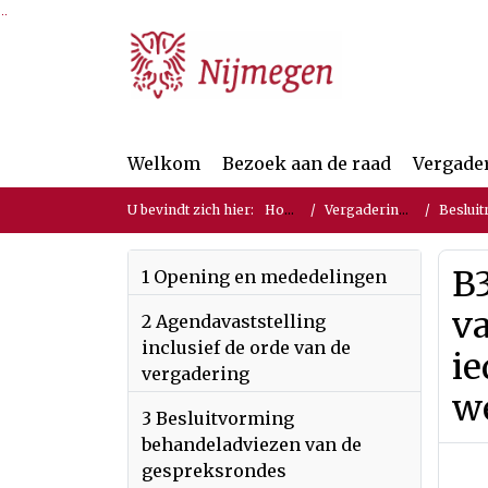
Ga naar de inhoud van deze pagina
Ga naar het zoeken
Ga naar het menu
Welkom
Bezoek aan de raad
Vergade
U bevindt zich hier:
Home
Vergaderingen
Besluit
B3
1 Opening en mededelingen
v
2 Agendavaststelling
inclusief de orde van de
i
vergadering
w
3 Besluitvorming
behandeladviezen van de
gespreksrondes