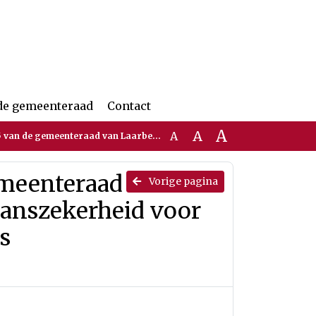
de gemeenteraad
Contact
A
A
A
beek over Motie Bestaanszekerheid voor iedereen, inkomen werknemers werkontwikkelbedrijven
emeenteraad
Vorige pagina
aanszekerheid voor
s