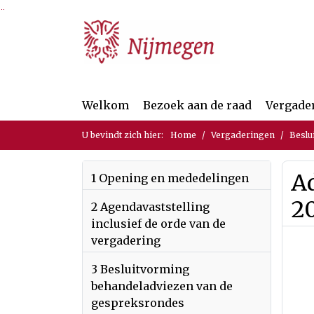
Ga naar de inhoud van deze pagina
Ga naar het zoeken
Ga naar het menu
Welkom
Bezoek aan de raad
Vergade
U bevindt zich hier:
Home
Vergaderingen
Beslu
A
1 Opening en mededelingen
2
2 Agendavaststelling
inclusief de orde van de
vergadering
3 Besluitvorming
behandeladviezen van de
gespreksrondes