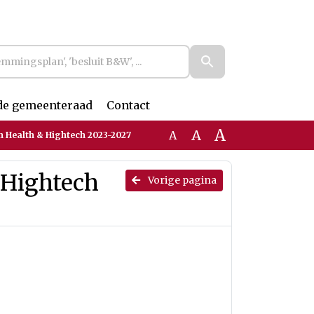
de gemeenteraad
Contact
A
A
A
 Health & Hightech 2023-2027
 Hightech
Vorige pagina