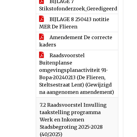
BIJLAGE 7
Stikstofonderzoek_Geredigeerd
BIJLAGE 8 250413 notitie
MER De Flieren
Amendement De correcte
kaders
Raadsvoorstel
Buitenplanse
omgevingsplanactiviteit 91-
Bopa-20240213 (De Flieren,
Steltsestraat Lent) (Gewijzigd
na aangenomen amendement)
7.2 Raadsvoorstel Invulling
taakstelling programma
Werk en Inkomen
Stadsbegroting 2025-2028
(40/2025)