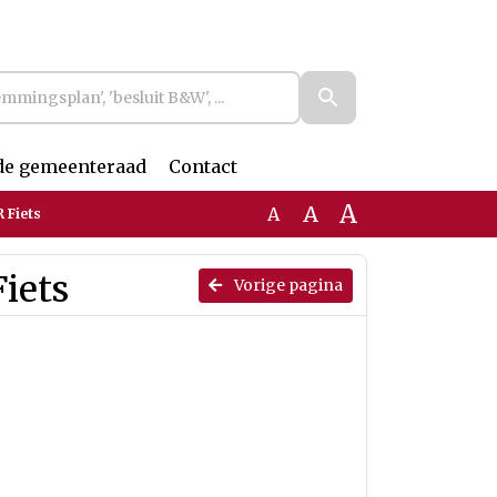
de gemeenteraad
Contact
A
A
A
 Fiets
iets
Vorige pagina