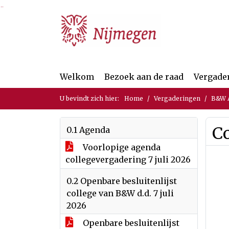
Ga naar de inhoud van deze pagina
Ga naar het zoeken
Ga naar het menu
Welkom
Bezoek aan de raad
Vergade
U bevindt zich hier:
Home
Vergaderingen
B&W A
Co
0.1 Agenda
Voorlopige agenda
collegevergadering 7 juli 2026
0.2 Openbare besluitenlijst
college van B&W d.d. 7 juli
2026
Openbare besluitenlijst