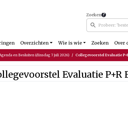
Zoeken
ringen
Overzichten
Wie is wie
Zoeken
Over 
genda en Besluiten (dinsdag 7 juli 2026)
Collegevoorstel Evaluatie P+R
llegevoorstel Evaluatie P+R F