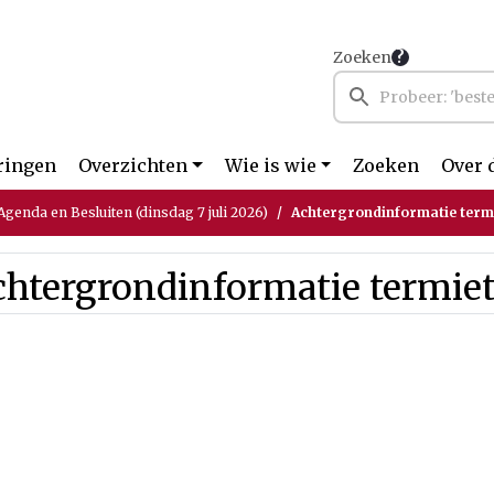
Zoeken
ringen
Overzichten
Wie is wie
Zoeken
Over 
genda en Besluiten (dinsdag 7 juli 2026)
Achtergrondinformatie term
chtergrondinformatie termie