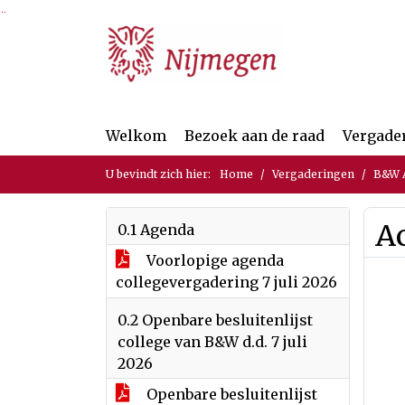
Ga naar de inhoud van deze pagina
Ga naar het zoeken
Ga naar het menu
Welkom
Bezoek aan de raad
Vergade
U bevindt zich hier:
Home
Vergaderingen
B&W A
A
0.1 Agenda
Voorlopige agenda
collegevergadering 7 juli 2026
0.2 Openbare besluitenlijst
college van B&W d.d. 7 juli
2026
Openbare besluitenlijst