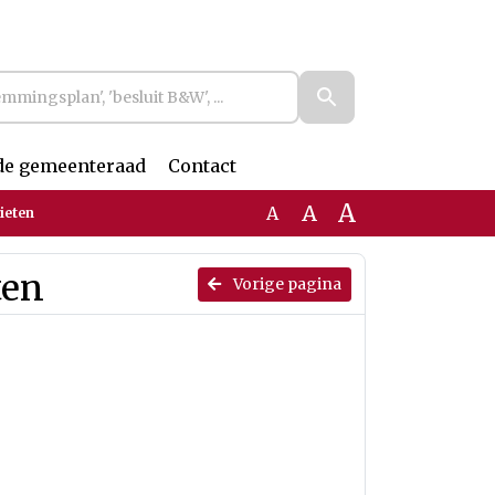
de gemeenteraad
Contact
A
A
A
ieten
ten
Vorige pagina