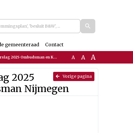
de gemeenteraad
Contact
A
A
A
 Ombudsman en Kinderombudsman Nijmegen
lag 2025
Vorige pagina
sman Nijmegen