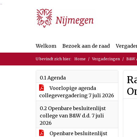
Ga naar de inhoud van deze pagina
Ga naar het zoeken
Ga naar het menu
Welkom
Bezoek aan de raad
Vergade
U bevindt zich hier:
Home
Vergaderingen
B&W A
Ra
0.1 Agenda
Voorlopige agenda
O
collegevergadering 7 juli 2026
0.2 Openbare besluitenlijst
college van B&W d.d. 7 juli
2026
Openbare besluitenlijst