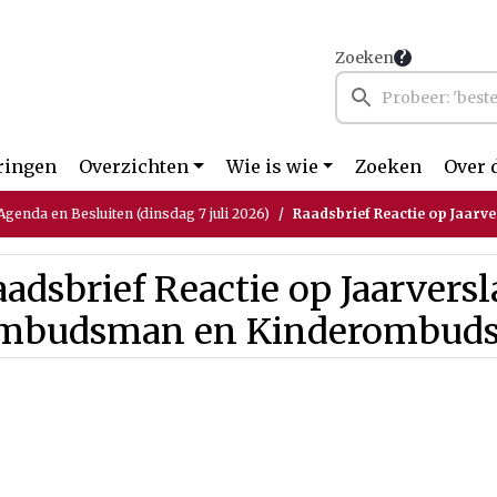
Zoeken
ringen
Overzichten
Wie is wie
Zoeken
Over 
genda en Besluiten (dinsdag 7 juli 2026)
Raadsbrief Reactie op Jaarverslag 2025
adsbrief Reactie op Jaarvers
mbudsman en Kinderombud