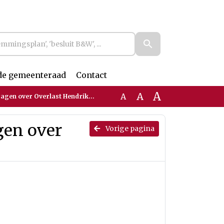
de gemeenteraad
Contact
A
A
A
agen over Overlast Hendrikhof
gen over
Vorige pagina