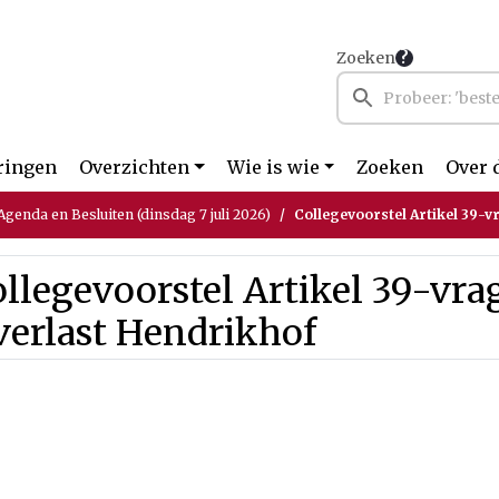
Zoeken
ringen
Overzichten
Wie is wie
Zoeken
Over 
genda en Besluiten (dinsdag 7 juli 2026)
Collegevoorstel Artikel 39-vr
llegevoorstel Artikel 39-vra
verlast Hendrikhof