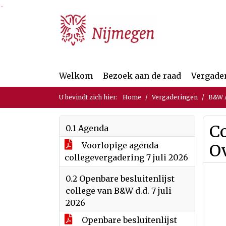
Ga naar de inhoud van deze pagina
Ga naar het zoeken
Ga naar het menu
Welkom
Bezoek aan de raad
Vergade
U bevindt zich hier:
Home
Vergaderingen
B&W A
Co
0.1 Agenda
Voorlopige agenda
O
collegevergadering 7 juli 2026
0.2 Openbare besluitenlijst
college van B&W d.d. 7 juli
2026
Openbare besluitenlijst