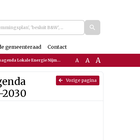
de gemeenteraad
Contact
A
A
A
a Lokale Energie Nijmegen 2026-2030
agenda
Vorige pagina
-2030