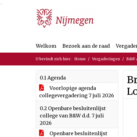
Ga naar de inhoud van deze pagina
Ga naar het zoeken
Ga naar het menu
Welkom
Bezoek aan de raad
Vergade
U bevindt zich hier:
Home
Vergaderingen
B&W A
Br
0.1 Agenda
Voorlopige agenda
L
collegevergadering 7 juli 2026
0.2 Openbare besluitenlijst
college van B&W d.d. 7 juli
2026
Openbare besluitenlijst