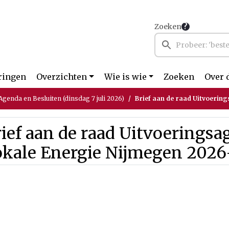
Zoeken
ringen
Overzichten
Wie is wie
Zoeken
Over 
genda en Besluiten (dinsdag 7 juli 2026)
Brief aan de raad Uitvoeringsagend
ief aan de raad Uitvoerings
okale Energie Nijmegen 2026