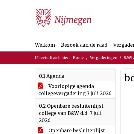
Ga naar de inhoud van deze pagina
Ga naar het zoeken
Ga naar het menu
Welkom
Bezoek aan de raad
Vergade
U bevindt zich hier:
Home
Vergaderingen
B&W A
b
0.1 Agenda
Voorlopige agenda
collegevergadering 7 juli 2026
0.2 Openbare besluitenlijst
college van B&W d.d. 7 juli
2026
Openbare besluitenlijst