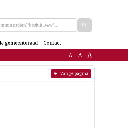
de gemeenteraad
Contact
A
A
A
Vorige pagina