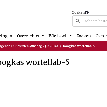
Zoeken
ringen
Overzichten
Wie is wie
Zoeken
Over 
genda en Besluiten (dinsdag 7 juli 2026)
boogkas wortellab-5
oogkas wortellab-5