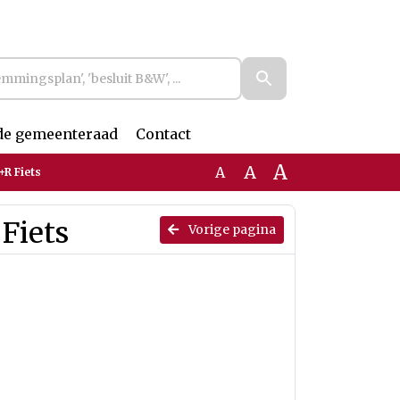
de gemeenteraad
Contact
A
A
A
+R Fiets
 Fiets
Vorige pagina