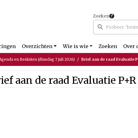
Zoeken
ringen
Overzichten
Wie is wie
Zoeken
Over 
genda en Besluiten (dinsdag 7 juli 2026)
Brief aan de raad Evaluatie P
ief aan de raad Evaluatie P+R