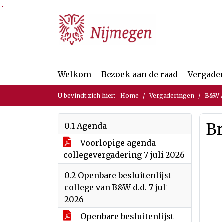
Ga naar de inhoud van deze pagina
Ga naar het zoeken
Ga naar het menu
Welkom
Bezoek aan de raad
Vergade
U bevindt zich hier:
Home
Vergaderingen
B&W A
Br
0.1 Agenda
Voorlopige agenda
collegevergadering 7 juli 2026
0.2 Openbare besluitenlijst
college van B&W d.d. 7 juli
2026
Openbare besluitenlijst