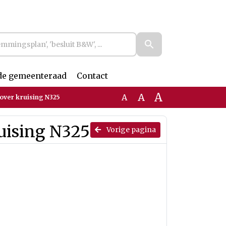
de gemeenteraad
Contact
A
A
A
 over kruising N325
ruising N325
Vorige pagina