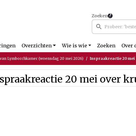
Zoeken
ringen
Overzichten
Wie is wie
Zoeken
Over 
 van Lymborchkamer (woensdag 20 mei 2026)
Inspraakreactie 20 mei
spraakreactie 20 mei over k