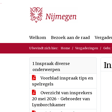
Ga naar de inhoud van deze pagina
Ga naar het zoeken
Ga naar het menu
Welkom
Bezoek aan de raad
Vergade
U bevindt zich hier:
Home
Vergaderingen
Gebr.
In
1 Inspraak diverse
onderwerpen
Voorblad inspraak tips en
spelregels
Overzicht van insprekers
20 mei 2026 - Gebroeder van
Lymborchkamer