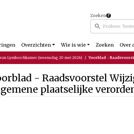
Zoeken
ringen
Overzichten
Wie is wie
Zoeken
Over 
 van Lymborchkamer (woensdag 20 mei 2026)
Voorblad - Raadsvoorstel Wij
orblad - Raadsvoorstel Wijz
gemene plaatselijke verorde