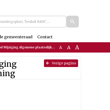
de gemeenteraad
Contact
A
A
A
ziging Algemene plaatselijke verordening
iging
Vorige pagina
ning