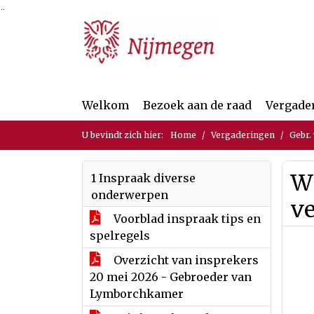
Ga naar de inhoud van deze pagina
Ga naar het zoeken
Ga naar het menu
Welkom
Bezoek aan de raad
Vergade
U bevindt zich hier:
Home
Vergaderingen
Gebr.
Wi
1 Inspraak diverse
onderwerpen
v
Voorblad inspraak tips en
spelregels
Overzicht van insprekers
20 mei 2026 - Gebroeder van
Lymborchkamer