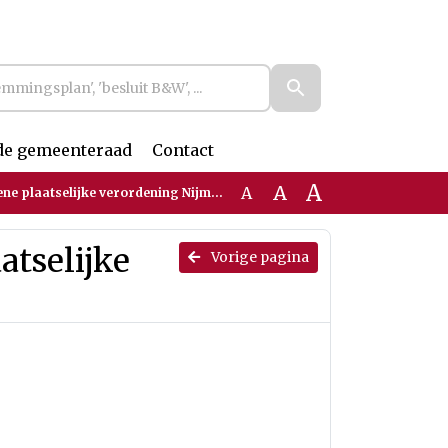
de gemeenteraad
Contact
A
A
A
e plaatselijke verordening Nijmegen
atselijke
Vorige pagina