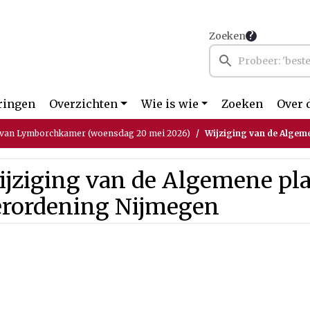
Zoeken
ringen
Overzichten
Wie is wie
Zoeken
Over 
 van Lymborchkamer (woensdag 20 mei 2026)
Wijziging van de Algemen
jziging van de Algemene pla
erordening Nijmegen