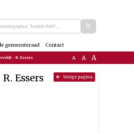
de gemeenteraad
Contact
A
A
A
rveld) - R. Essers
 R. Essers
Vorige pagina