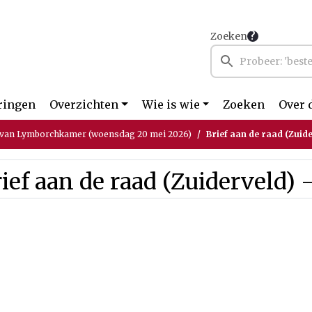
Zoeken
ringen
Overzichten
Wie is wie
Zoeken
Over 
 van Lymborchkamer (woensdag 20 mei 2026)
Brief aan de raad (Zuide
ief aan de raad (Zuiderveld) -