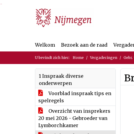
Ga naar de inhoud van deze pagina
Ga naar het zoeken
Ga naar het menu
Welkom
Bezoek aan de raad
Vergade
U bevindt zich hier:
Home
Vergaderingen
Gebr.
Br
1 Inspraak diverse
onderwerpen
Voorblad inspraak tips en
spelregels
Overzicht van insprekers
20 mei 2026 - Gebroeder van
Lymborchkamer