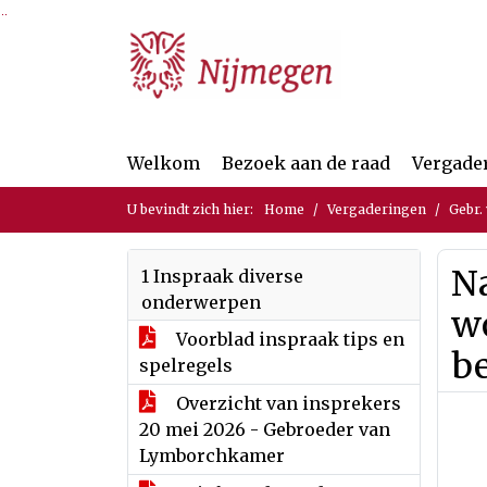
Ga naar de inhoud van deze pagina
Ga naar het zoeken
Ga naar het menu
Welkom
Bezoek aan de raad
Vergade
U bevindt zich hier:
Home
Vergaderingen
Gebr.
Na
1 Inspraak diverse
onderwerpen
w
Voorblad inspraak tips en
be
spelregels
Overzicht van insprekers
20 mei 2026 - Gebroeder van
Lymborchkamer