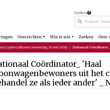
Zoeken
ringen
Overzichten
Wie is wie
Zoeken
Over 
 van Lymborchkamer (woensdag 20 mei 2026)
Nationaal Coördinator_ 'Haal woonwagenbewoners 
tionaal Coördinator_ 'Haal
oonwagenbewoners uit het c
handel ze als ieder ander' _ 