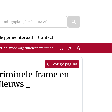
de gemeenteraad
Contact
A
A
A
uit het criminele frame en behandel ze als ieder ander' _ Nieuws _
Vorige pagina
riminele frame en
Nieuws _