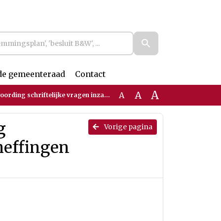
de gemeenteraad
Contact
A
A
A
ftelijke vragen inzake 'naheffingen energiekosten'
g
Vorige pagina
aheffingen