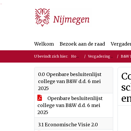
Ga naar de inhoud van deze pagina
Ga naar het zoeken
Ga naar het menu
Welkom
Bezoek aan de raad
Vergade
U bevindt zich hier:
Home
Vergaderingen
B&W Be
C
0.0 Openbare besluitenlijst
college van B&W d.d. 6 mei
sc
2025
en
Openbare besluitenlijst
college van B&W d.d. 6 mei
2025
3.1 Economische Visie 2.0