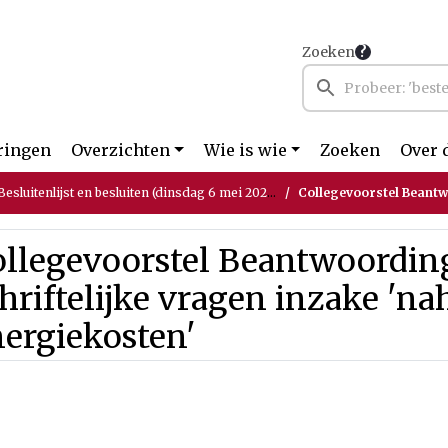
Zoeken
ringen
Overzichten
Wie is wie
Zoeken
Over 
sluitenlijst en besluiten (dinsdag 6 mei 2025)
Collegevoorstel Beantwoording schri
ollegevoorstel Beantwoordin
hriftelijke vragen inzake 'n
ergiekosten'