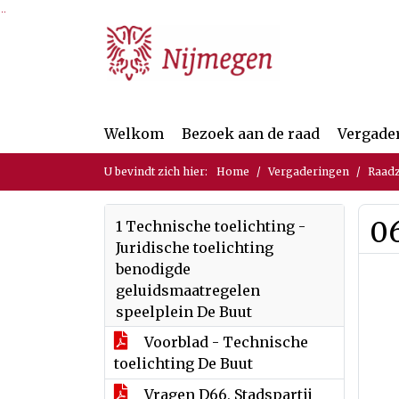
Ga naar de inhoud van deze pagina
Ga naar het zoeken
Ga naar het menu
Welkom
Bezoek aan de raad
Vergade
U bevindt zich hier:
Home
Vergaderingen
Raadz
06
1 Technische toelichting -
Juridische toelichting
benodigde
geluidsmaatregelen
speelplein De Buut
Voorblad - Technische
toelichting De Buut
Vragen D66, Stadspartij