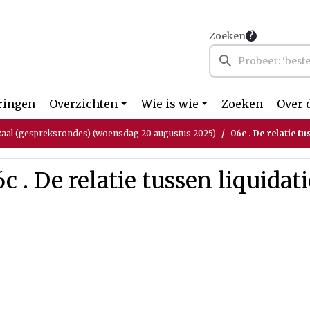
Zoeken
ringen
Overzichten
Wie is wie
Zoeken
Over 
aal (gespreksrondes) (woensdag 20 augustus 2025)
06c . De relatie tu
c . De relatie tussen liquidati