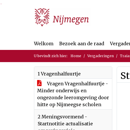
Ga naar de inhoud van deze pagina
Ga naar het zoeken
Ga naar het menu
Welkom
Bezoek aan de raad
Vergade
U bevindt zich hier:
Home
Vergaderingen
Traia
St
1 Vragenhalfuurtje
Vragen Vragenhalfuurtje -
Minder onderwijs en
ongezonde leeromgeving door
hitte op Nijmeegse scholen
2 Meningsvormend -
Startnotitie actualisatie