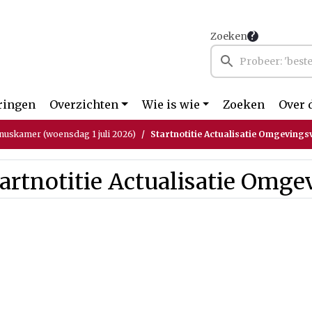
Zoeken
ringen
Overzichten
Wie is wie
Zoeken
Over 
nuskamer (woensdag 1 juli 2026)
Startnotitie Actualisatie Omgevingsv
artnotitie Actualisatie Omge