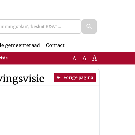
de gemeenteraad
Contact
A
A
A
isie
vingsvisie
Vorige pagina